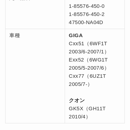
1-85576-450-0
1-85576-450-2
47500-NA04D
車種
GIGA
Cxx51（6WF1T
2003/6-2007/1）
Exx52（6WG1T
2005/5-2007/6）
Cxx77（6UZ1T
2005/7-）
クオン
GK5X（GH11T
2010/4）